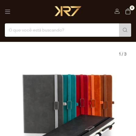
0
1
/
3