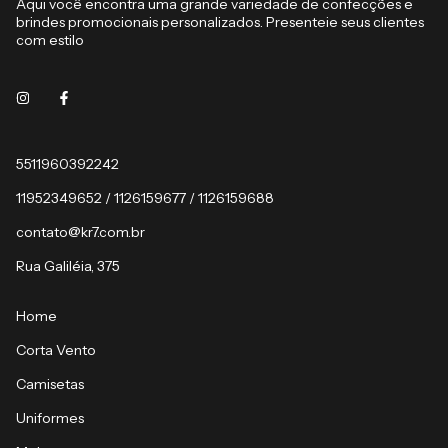
Aqui você encontra uma grande variedade de confecções e
brindes promocionais personalizados. Presenteie seus clientes
com estilo
5511960392242
11952349652 / 1126159677 / 1126159688
contato@kr7.com.br
Rua Galiléia, 375
Home
Corta Vento
Camisetas
Uniformes