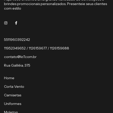
brindes promocionais personalizados. Presenteie seus clientes
com estilo
5511960392242
11952349652 / 1126159677 / 1126159688
contato@kr7.com.br
Rua Galiléia, 375
Home
Corta Vento
Camisetas
Uniformes
Moleton