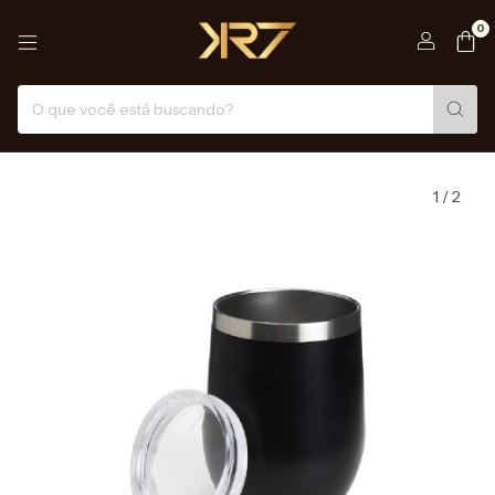
0
1
/
2