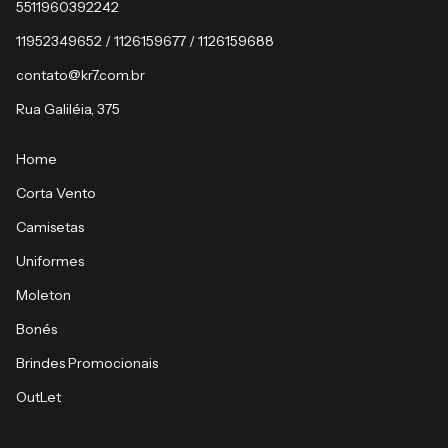
5511960392242
11952349652 / 1126159677 / 1126159688
contato@kr7.com.br
Rua Galiléia, 375
Home
Corta Vento
Camisetas
Uniformes
Moleton
Bonés
Brindes Promocionais
OutLet