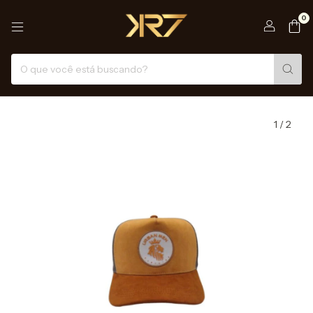
0
1
/
2