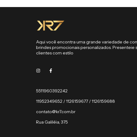
Aqui você encontra uma grande variedade de co
brindes promocionais personalizados. Presenteie 
clientes com estilo
5511960392242
11952349652 / 1126159677 / 1126159688
contato@kr7.com.br
Rua Galiléia, 375