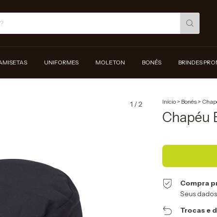
AMISETAS
UNIFORMES
MOLETON
BONÉS
BRINDES PR
Início
>
Bonés
>
Chap
1
/
2
Chapéu 
Compra p
Seus dados
Trocas e 