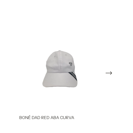
BONÉ DAD RED ABA CURVA
BONÉ SNAP BA