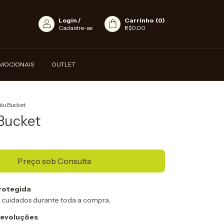
Login
/
Carrinho
(
0
)
Cadastre-se
R$0,00
OMOCIONAIS
OUTLET
éu Bucket
Bucket
rotegida
 cuidados durante toda a compra.
devoluções