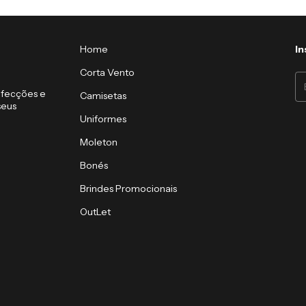
Home
In
Corta Vento
nfecções e
Camisetas
seus
Uniformes
Moleton
Bonés
Brindes Promocionais
OutLet